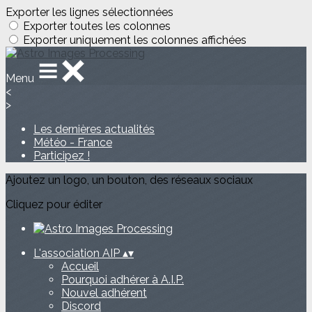
Exporter les lignes sélectionnées
Exporter toutes les colonnes
Exporter uniquement les colonnes affichées
Menu
<
>
Les dernières actualités
Météo - France
Participez !
Ajoutez un logo, un bouton, des réseaux sociaux
Cliquez pour éditer
L'association AIP
▴
▾
Accueil
Pourquoi adhérer à A.I.P.
Nouvel adhérent
Discord