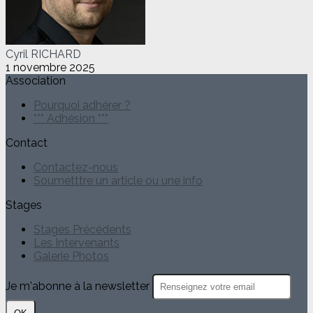
Cyril RICHARD
1 novembre 2025
Association
Pourquoi adhérer ?
*** Adhésion ***
Contact
Contactez-nous
Soumetttre un article ou une info
Stages
Stages Précédents
Les Intervenants
Galerie Photos
Je m'abonne à la newsletter