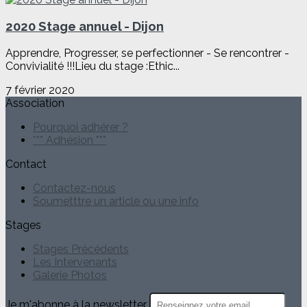
2020 Stage annuel - Dijon
Apprendre, Progresser, se perfectionner - Se rencontrer -
Convivialité !!!Lieu du stage :Ethic...
7 février 2020
Association
Pourquoi adhérer ?
*** Adhésion ***
Contact
Contactez-nous
Soumetttre un article ou une info
Stages
Stages Précédents
Les Intervenants
Galerie Photos
Je m'abonne à la newsletter