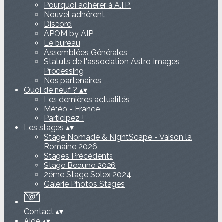
Pourquoi adhérer à A.I.P.
Nouvel adhérent
Discord
APOM by AIP
Le bureau
Assemblées Générales
Statuts de l'association Astro Images
Processing
Nos partenaires
Quoi de neuf ?
▴
▾
Les dernières actualités
Météo - France
Participez !
Les stages
▴
▾
Stage Nomade & NightScape - Vaison la
Romaine 2026
Stages Précédents
Stage Beaune 2026
2éme Stage Solex 2024
Galerie Photos Stages
Contact
▴
▾
Aide
▴
▾