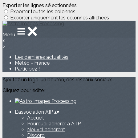
Exporter les lignes sélectionnées
Exporter toutes les colonnes
Exporter uniquement les colonnes affichées
Menu
<
>
Les dernières actualités
Météo - France
Participez !
Ajoutez un logo, un bouton, des réseaux sociaux
Cliquez pour éditer
L'association AIP
▴
▾
Accueil
Pourquoi adhérer à A.I.P.
Nouvel adhérent
Discord