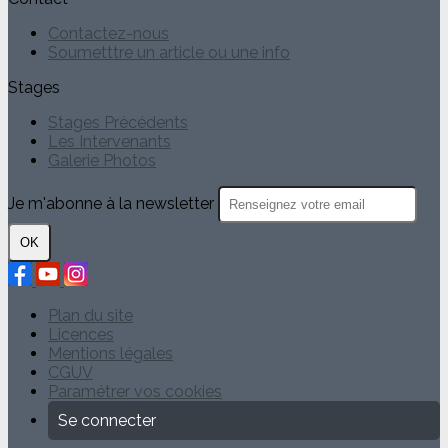
Contactez-nous
Soumetttre un article ou une info
Stages
Stages Précédents
Les Intervenants
Galerie Photos
Je m'abonne à la newsletter
OK
Plan du site
Licences
Mentions légales
CGUV
Paramétrer vos cookies
Se connecter