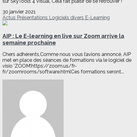
sur SkyTools 4 Visual. Cela fait plaisir de se retrouver !
30 janvier 2021
Actus
Présentations
Logiciels divers
E-Learning
AIP : Le E-learning en live sur Zoom arrive la
semaine prochaine
Chers adhérents,Comme nous vous l’avions annoncé, AIP
met en place des séances de formations via le logiciel de
visio ‘ZOOM’.https://zoom.us/fr-
fr/zoomrooms/software.htmlCes formations seront...