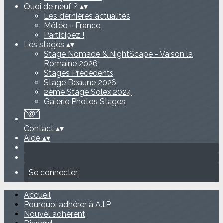
Quoi de neuf ?
▴
▾
Les dernières actualités
Météo - France
Participez !
Les stages
▴
▾
Stage Nomade & NightScape - Vaison la
Romaine 2026
Stages Précédents
Stage Beaune 2026
2éme Stage Solex 2024
Galerie Photos Stages
Contact
▴
▾
Aide
▴
▾
Se connecter
Accueil
Pourquoi adhérer à A.I.P.
Nouvel adhérent