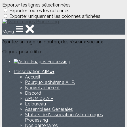
Exporter les lignes sélectionnées
Exporter toutes les colonnes
Exporter uniquement les colonnes affichées
Menu
Ajoutez un logo, un bouton, des réseaux sociaux
Cliquez pour éditer
L'association AIP
▴
▾
Accueil
Pourquoi adhérer à A.I.P.
Nouvel adhérent
Discord
APOM by AIP
Le bureau
Assemblées Générales
Statuts de l'association Astro Images
Processing
Nos partenaires