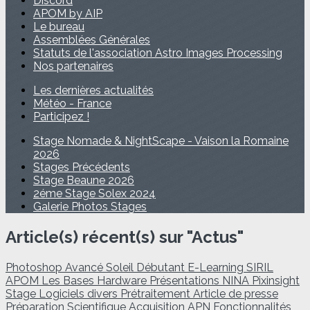
Discord
APOM by AIP
Le bureau
Assemblées Générales
Statuts de l'association Astro Images Processing
Nos partenaires
Les dernières actualités
Météo - France
Participez !
Stage Nomade & NightScape - Vaison la Romaine
2026
Stages Précédents
Stage Beaune 2026
2éme Stage Solex 2024
Galerie Photos Stages
Article(s) récent(s) sur "Actus"
Photoshop
Avancé
Soleil
Débutant
E-Learning
SIRIL
APOM
Les Bases
Hardware
Présentations
NINA
Pixinsight
Stage
Logiciels divers
Prétraitement
Article de presse
Préparation
Scientifique
Acquisition
APN
Fonctionnalités