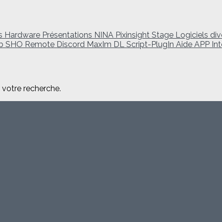
es
Hardware
Présentations
NINA
Pixinsight
Stage
Logiciels di
eb
SHO
Remote
Discord
MaxIm DL
Script-PlugIn
Aide
APP
In
r votre recherche.