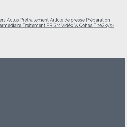
vers
Actus
Prétraitement
Article de presse
Préparation
termédiaire
Traitement
PRISM
Vidéo
V. Cohas
TheSkyX-