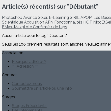
Article(s) récent(s) sur "Débutant"
Photoshop
Avancé
Soleil
E-Learning
SIRIL
APOM
Les Bas
Scientifique
Acquisition
APN
Fonctionnalités
HOT
NicoEtS
FMax-Maxpilote
Confirmé
+ de tags
Aucun article pour le tag "Débutant"
Seuls les 100 premiers résultats sont affichés. Veuillez affine
Association
Pourquoi adhérer ?
*** Adhésion ***
Contact
Contactez-nous
Soumetttre un article ou une info
Stages
Stages Précédents
Les Intervenants