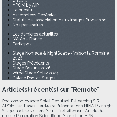
Discord
APOM by AIP
Le bureau
Assemblées Générales
Statuts de l'association Astro Images Processing
Nos partenaires
Les dernières actualités
Météo - France
Participez !
Stage Nomade & NightScape - Vaison la Romaine
2026
Stages Précédents
Stage Beaune 2026
2éme Stage Solex 2024
Galerie Photos Stages
Article(s) récent(s) sur "Remote"
Photoshop
Avancé
Soleil
Débutant
E-Learning
SIRIL
APOM
Les Bases
Hardware
Présentations
NINA
Pixinsight
Stage
Logiciels divers
Actus
Prétraitement
Article de
presse
Préparation
Scientifique
Acquisition
APN