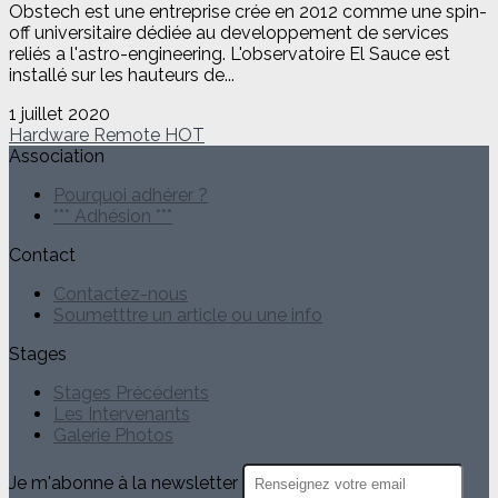
Obstech est une entreprise crée en 2012 comme une spin-
off universitaire dédiée au developpement de services
reliés a l'astro-engineering. L'observatoire El Sauce est
installé sur les hauteurs de...
1 juillet 2020
Hardware
Remote
HOT
Association
Pourquoi adhérer ?
*** Adhésion ***
Contact
Contactez-nous
Soumetttre un article ou une info
Stages
Stages Précédents
Les Intervenants
Galerie Photos
Je m'abonne à la newsletter