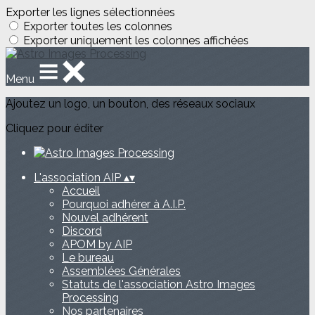
Exporter les lignes sélectionnées
Exporter toutes les colonnes
Exporter uniquement les colonnes affichées
Menu
Ajoutez un logo, un bouton, des réseaux sociaux
Cliquez pour éditer
L'association AIP
▴
▾
Accueil
Pourquoi adhérer à A.I.P.
Nouvel adhérent
Discord
APOM by AIP
Le bureau
Assemblées Générales
Statuts de l'association Astro Images
Processing
Nos partenaires