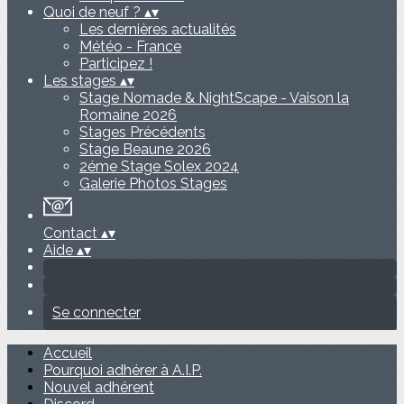
Quoi de neuf ?
▴
▾
Les dernières actualités
Météo - France
Participez !
Les stages
▴
▾
Stage Nomade & NightScape - Vaison la
Romaine 2026
Stages Précédents
Stage Beaune 2026
2éme Stage Solex 2024
Galerie Photos Stages
Contact
▴
▾
Aide
▴
▾
Se connecter
Accueil
Pourquoi adhérer à A.I.P.
Nouvel adhérent