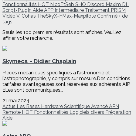
Fonctionnalités
HOT
NicoEtSeb
SHO
Discord
MaxIm DL
Script-PlugIn
Aide
APP
Intermédiaire
Traitement
PRISM
Vidéo
V. Cohas
TheSkyX-FMax-Maxpilote
Confirmé
+ de
tags
Seuls les 100 premiers résultats sont affichés. Veuillez
affiner votre recherche.
Skymeca - Didier Chaplain
Pièces mécaniques spécifiques à l’astronomie et
l’astrophotographie, y compris sur mesure.Des conditions
tarifaires avantageuses sont réservées aux adhérents AIP.
Elles sont communiquées...
21 mai 2024
Actus
Les Bases
Hardware
Scientifique
Avancé
APN
Remote
HOT
Fonctionnalités
Logiciels divers
Préparation
Aide
Astro ARO