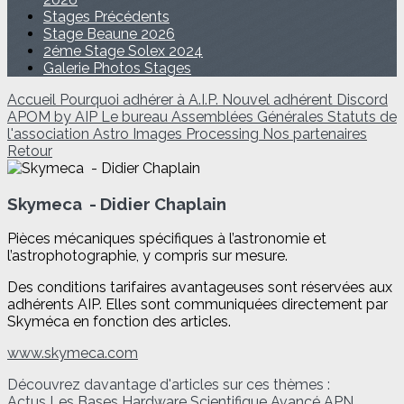
Stages Précédents
Stage Beaune 2026
2éme Stage Solex 2024
Galerie Photos Stages
Accueil
Pourquoi adhérer à A.I.P.
Nouvel adhérent
Discord
APOM by AIP
Le bureau
Assemblées Générales
Statuts de
l'association Astro Images Processing
Nos partenaires
Retour
Skymeca - Didier Chaplain
Pièces mécaniques spécifiques à l’astronomie et
l’astrophotographie, y compris sur mesure.
Des conditions tarifaires avantageuses sont réservées aux
adhérents AIP. Elles sont communiquées directement par
Skyméca en fonction des articles.
www.skymeca.com
Découvrez davantage d'articles sur ces thèmes :
Actus
Les Bases
Hardware
Scientifique
Avancé
APN