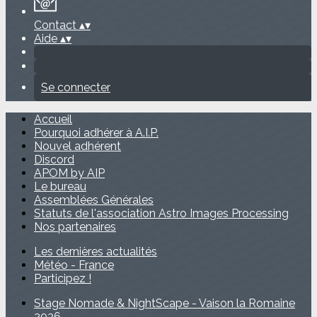
Contact
▴
▾
Aide
▴
▾
Se connecter
Accueil
Pourquoi adhérer à A.I.P.
Nouvel adhérent
Discord
APOM by AIP
Le bureau
Assemblées Générales
Statuts de l'association Astro Images Processing
Nos partenaires
Les dernières actualités
Météo - France
Participez !
Stage Nomade & NightScape - Vaison la Romaine
2026