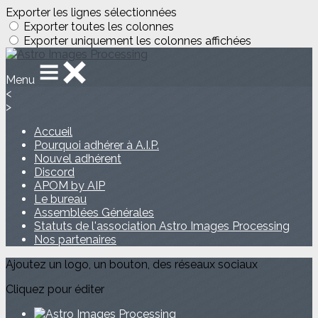
Exporter les lignes sélectionnées
Exporter toutes les colonnes
Exporter uniquement les colonnes affichées
Menu
<
>
Accueil
Pourquoi adhérer à A.I.P.
Nouvel adhérent
Discord
APOM by AIP
Le bureau
Assemblées Générales
Statuts de l'association Astro Images Processing
Nos partenaires
Ajoutez un logo, un bouton, des réseaux sociaux
Cliquez pour éditer