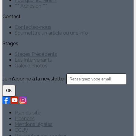
Pourquoi adhérer ?
*** Adhésion ***
Contact
Contactez-nous
Soumetttre un article ou une info
Stages
Stages Précédents
Les Intervenants
Galerie Photos
Je m'abonne à la newsletter
OK
Plan du site
Licences
Mentions légales
CGUV
Paramétrer vos cookies