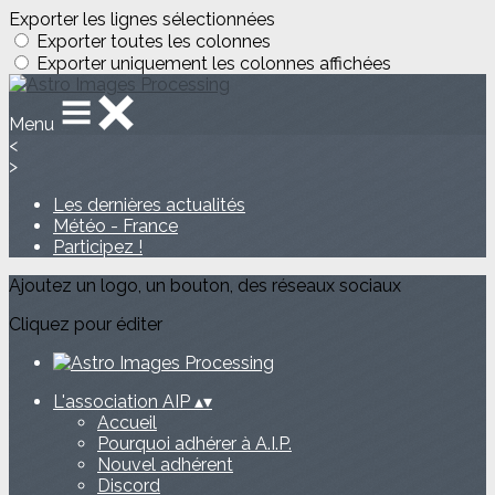
Exporter les lignes sélectionnées
Exporter toutes les colonnes
Exporter uniquement les colonnes affichées
Menu
<
>
Les dernières actualités
Météo - France
Participez !
Ajoutez un logo, un bouton, des réseaux sociaux
Cliquez pour éditer
L'association AIP
▴
▾
Accueil
Pourquoi adhérer à A.I.P.
Nouvel adhérent
Discord