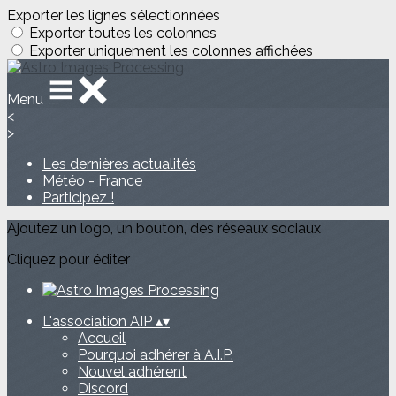
Exporter les lignes sélectionnées
Exporter toutes les colonnes
Exporter uniquement les colonnes affichées
Menu
<
>
Les dernières actualités
Météo - France
Participez !
Ajoutez un logo, un bouton, des réseaux sociaux
Cliquez pour éditer
L'association AIP
▴
▾
Accueil
Pourquoi adhérer à A.I.P.
Nouvel adhérent
Discord