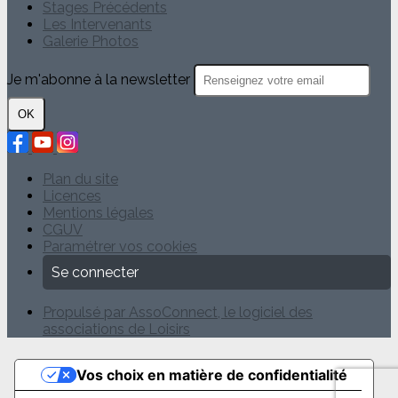
Stages Précédents
Les Intervenants
Galerie Photos
Je m'abonne à la newsletter
OK
Plan du site
Licences
Mentions légales
CGUV
Paramétrer vos cookies
Se connecter
Propulsé par AssoConnect, le logiciel des
associations de Loisirs
Vos choix en matière de confidentialité