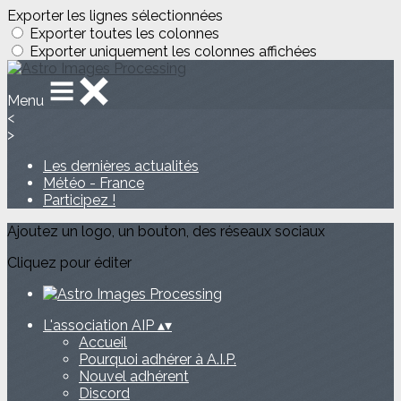
Exporter les lignes sélectionnées
Exporter toutes les colonnes
Exporter uniquement les colonnes affichées
Menu
<
>
Les dernières actualités
Météo - France
Participez !
Ajoutez un logo, un bouton, des réseaux sociaux
Cliquez pour éditer
L'association AIP
▴
▾
Accueil
Pourquoi adhérer à A.I.P.
Nouvel adhérent
Discord