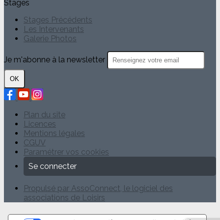
Stages
Stages Précédents
Les Intervenants
Galerie Photos
Je m'abonne à la newsletter
OK
Plan du site
Licences
Mentions légales
CGUV
Paramétrer vos cookies
Se connecter
Propulsé par AssoConnect, le logiciel des
associations de Loisirs