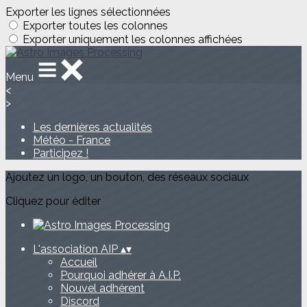
Exporter les lignes sélectionnées
Exporter toutes les colonnes
Exporter uniquement les colonnes affichées
Menu
<
>
Les dernières actualités
Météo - France
Participez !
Ajoutez un logo, un bouton, des réseaux sociaux
Cliquez pour éditer
L'association AIP
▴
▾
Accueil
Pourquoi adhérer à A.I.P.
Nouvel adhérent
Discord