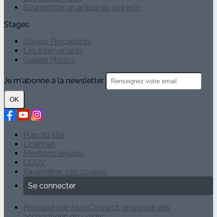
Soumetttre un article ou une info
Stages
Stages Précédents
Les Intervenants
Galerie Photos
Je m'abonne à la newsletter
OK
Plan du site
Licences
Mentions légales
CGUV
Paramétrer vos cookies
Se connecter
Propulsé par AssoConnect, le logiciel des
associations de Loisirs